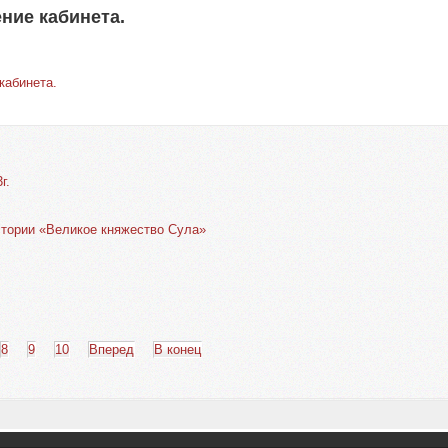
ние кабинета.
кабинета.
г.
стории «Великое княжество Сула»
8
9
10
Вперед
В конец